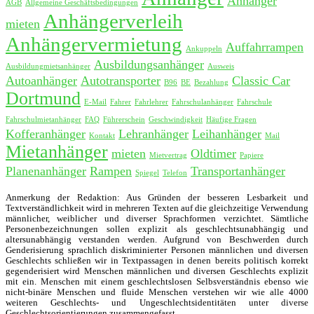
Anhänger
AGB
Allgemeine Geschäftsbedingungen
Anhängerverleih
mieten
Anhängervermietung
Auffahrrampen
Ankuppeln
Ausbildungsanhänger
Ausbildungmietsanhänger
Ausweis
Autoanhänger
Autotransporter
Classic Car
B96
BE
Bezahlung
Dortmund
E-Mail
Fahrer
Fahrlehrer
Fahrschulanhänger
Fahrschule
Fahrschulmietanhänger
FAQ
Führerschein
Geschwindigkeit
Häufige Fragen
Kofferanhänger
Lehranhänger
Leihanhänger
Kontakt
Mail
Mietanhänger
mieten
Oldtimer
Mietvertrag
Papiere
Planenanhänger
Rampen
Transportanhänger
Spiegel
Telefon
Anmerkung der Redaktion: Aus Gründen der besseren Lesbarkeit und
Textverständlichkeit wird in mehreren Texten auf die gleichzeitige Verwendung
männlicher, weiblicher und diverser Sprachformen verzichtet. Sämtliche
Personenbezeichnungen sollen explizit als geschlechtsunabhängig und
altersunabhängig verstanden werden. Aufgrund von Beschwerden durch
Genderisierung sprachlich diskriminierter Personen männlichen und diversen
Geschlechts schließen wir in Textpassagen in denen bereits politisch korrekt
gegenderisiert wird Menschen männlichen und diversen Geschlechts explizit
mit ein. Menschen mit einem geschlechtslosen Selbsverständnis ebenso wie
nicht-binäre Menschen und fluide Menschen verstehen wir wie alle 4000
weiteren Geschlechts- und Ungeschlechtsidentitäten unter diverse
Geschlechtsorientierungen zusammengefasst.