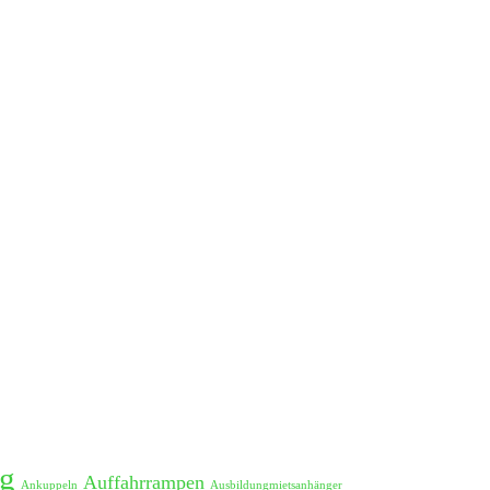
g
Auffahrrampen
Ankuppeln
Ausbildungmietsanhänger