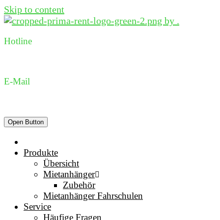
Skip to content
Hotline
0231 96 98 73 05
E-Mail
dispo@prima-rent.de
Open Button
Produkte
Übersicht
Mietanhänger
Zubehör
Mietanhänger Fahrschulen
Service
Häufige Fragen