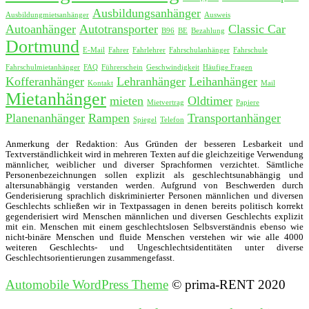
Ausbildungsanhänger
Ausbildungmietsanhänger
Ausweis
Autoanhänger
Autotransporter
Classic Car
B96
BE
Bezahlung
Dortmund
E-Mail
Fahrer
Fahrlehrer
Fahrschulanhänger
Fahrschule
Fahrschulmietanhänger
FAQ
Führerschein
Geschwindigkeit
Häufige Fragen
Kofferanhänger
Lehranhänger
Leihanhänger
Kontakt
Mail
Mietanhänger
mieten
Oldtimer
Mietvertrag
Papiere
Planenanhänger
Rampen
Transportanhänger
Spiegel
Telefon
Anmerkung der Redaktion: Aus Gründen der besseren Lesbarkeit und
Textverständlichkeit wird in mehreren Texten auf die gleichzeitige Verwendung
männlicher, weiblicher und diverser Sprachformen verzichtet. Sämtliche
Personenbezeichnungen sollen explizit als geschlechtsunabhängig und
altersunabhängig verstanden werden. Aufgrund von Beschwerden durch
Genderisierung sprachlich diskriminierter Personen männlichen und diversen
Geschlechts schließen wir in Textpassagen in denen bereits politisch korrekt
gegenderisiert wird Menschen männlichen und diversen Geschlechts explizit
mit ein. Menschen mit einem geschlechtslosen Selbsverständnis ebenso wie
nicht-binäre Menschen und fluide Menschen verstehen wir wie alle 4000
weiteren Geschlechts- und Ungeschlechtsidentitäten unter diverse
Geschlechtsorientierungen zusammengefasst.
Automobile WordPress Theme
© prima-RENT 2020