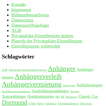
Kontakt
Impressum
Bildquellennachweis
Datenschutz
Datenzugriffsanfrage
AGB
Privatsphäre-Einstellungen ändern
Historie der Privatsphäre-Einstellungen
Einwilligungen widerrufen
Schlagwörter
Anhänger
Anhänger
AGB
Allgemeine Geschäftsbedingungen
Anhängerverleih
mieten
Anhängervermietung
Auffahrrampen
Ankuppeln
Ausbildungsanhänger
Ausbildungmietsanhänger
Ausweis
Autoanhänger
Autotransporter
Classic Car
B96
BE
Bezahlung
Dortmund
E-Mail
Fahrer
Fahrlehrer
Fahrschulanhänger
Fahrschule