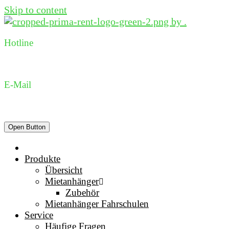
Skip to content
Hotline
0231 96 98 73 05
E-Mail
dispo@prima-rent.de
Open Button
Produkte
Übersicht
Mietanhänger
Zubehör
Mietanhänger Fahrschulen
Service
Häufige Fragen