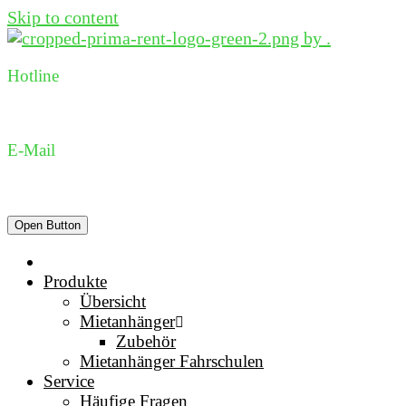
Skip to content
Hotline
0231 96 98 73 05
E-Mail
dispo@prima-rent.de
Open Button
Produkte
Übersicht
Mietanhänger
Zubehör
Mietanhänger Fahrschulen
Service
Häufige Fragen