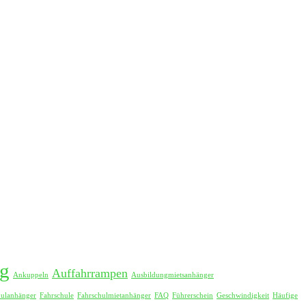
g
Auffahrrampen
Ankuppeln
Ausbildungmietsanhänger
hulanhänger
Fahrschule
Fahrschulmietanhänger
FAQ
Führerschein
Geschwindigkeit
Häufige