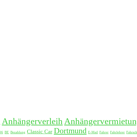
Anhängerverleih
Anhängervermietun
n
Dortmund
Classic Car
96
BE
Bezahlung
E-Mail
Fahrer
Fahrlehrer
Fahrsc