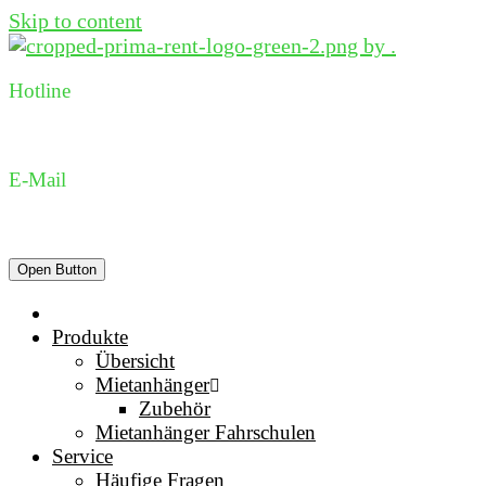
Skip to content
Hotline
0231 96 98 73 05
E-Mail
dispo@prima-rent.de
Open Button
Produkte
Übersicht
Mietanhänger
Zubehör
Mietanhänger Fahrschulen
Service
Häufige Fragen